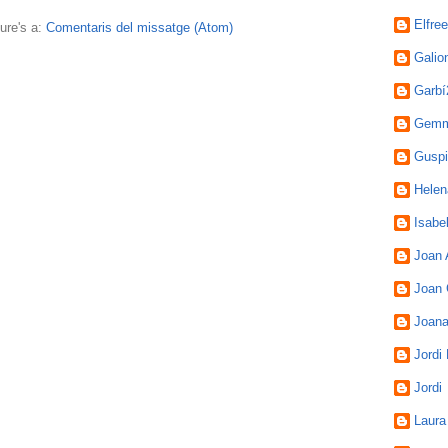
Elfre
ure's a:
Comentaris del missatge (Atom)
Galio
Garbí
Gemm
Guspi
Helen
Isabel
Joan 
Joan
Joan
Jordi
Jordi
Laura