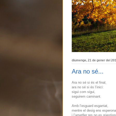
diumenge, 21 de gener del 20
Ara no sé...
Ara no sé si és el final,
ara no sé si és l’inici:
sigui com sigui,
seguirem caminant.
Amb l’esguard esgarriat,
mentre el desig ens esperona
i l’ametller res no es qüestion