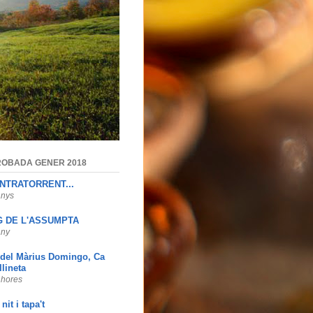
 TROBADA GENER 2018
NTRATORRENT...
anys
 DE L'ASSUMPTA
any
 del Màrius Domingo, Ca
llineta
 hores
nit i tapa't