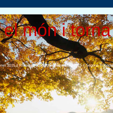
el món i torna
ener 2015 // Primera trobada presencial Maig 2015 // Segona Trobada