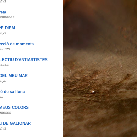
anys
reta
setmanes
E DIEM
anys
lecció de moments
 hores
LECTIU D'ANTIARTISTES
mesos
DEL MEU MAR
anys
có de sa lluna
ia
 MEUS COLORS
 mesos
I DE GALIONAR
anys