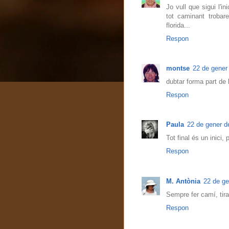
Jo vull que sigui l'i
tot caminant troba
florida...
Respon
montse
22 de gener 
dubtar forma part de l
Respon
Paula
22 de gener de
Tot final és un inici,
Respon
M. Antònia
22 de ge
Sempre fer camí, tir
Respon