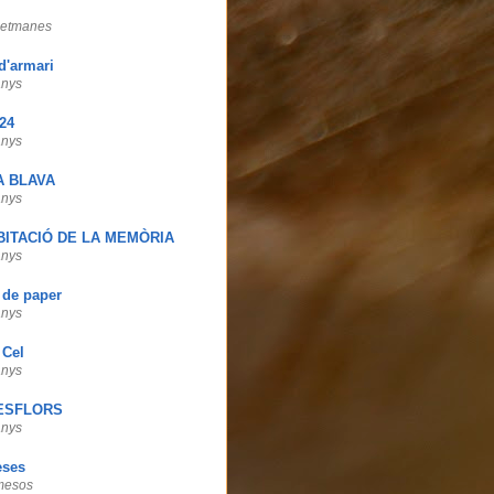
setmanes
d'armari
anys
24
anys
A BLAVA
anys
BITACIÓ DE LA MEMÒRIA
anys
 de paper
anys
 Cel
anys
ESFLORS
anys
eses
mesos