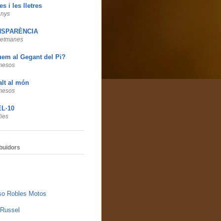
es i les lletres
anys
NSPARÈNCIA
setmanes
uem al Gegant del Pi?
mesos
lt al món
mesos
L·10
dies
buïdors
so Robles Motos
dRussel