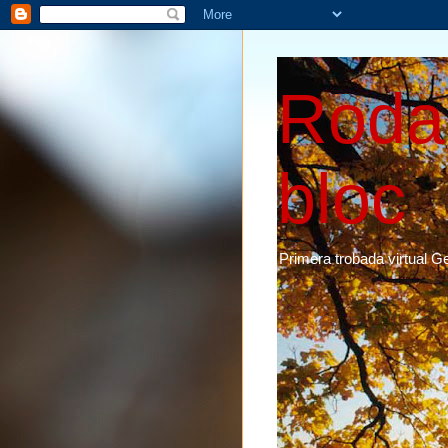
Roda 
bloc
Primera trobada virtual G