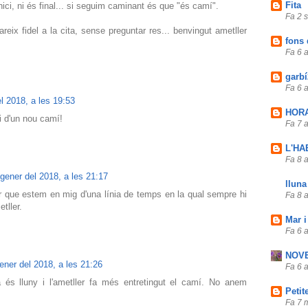
Fita
nici, ni és final... si seguim caminant és que "és camí".
Fa 2 
reix fidel a la cita, sense preguntar res... benvingut ametller
fons 
Fa 6 
garbí
Fa 6 
l 2018, a les 19:53
HOR
ci d'un nou camí!
Fa 7 
L'HA
Fa 8 
gener del 2018, a les 21:17
lluna
 que estem en mig d'una línia de temps en la qual sempre hi
Fa 8 
tller.
Mar i
Fa 6 
NOV
ener del 2018, a les 21:26
Fa 6 
 és lluny i l'ametller fa més entretingut el camí. No anem
Petit
Fa 7 