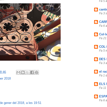
Fa 5 
canti
Fa 3 
CARP
Fa 6 
Col·
Fa 21
COL·
Fa 5 
DES 
Fa 3 
el ra
8:46
Fa 1 d
er 2018
ELS
Fa 11
ESPA
Fa 6 
de gener del 2018, a les 19:51