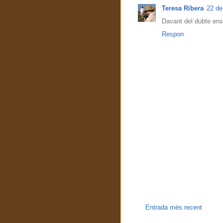
Teresa Ribera
22 de
Davant del dubte ens
Respon
Entrada més recent