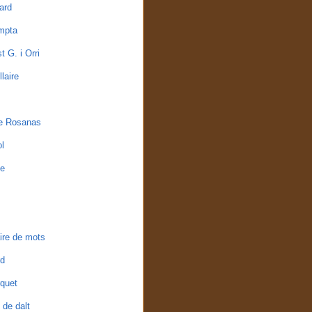
ard
mpta
t G. i Orri
laire
e Rosanas
l
e
ire de mots
rd
rquet
 de dalt