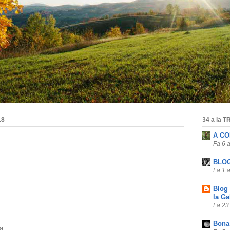
18
34 a la
A CO
Fa 6 
BLOG
Fa 1 
Blog
la Ga
Fa 23
Bona 
a...