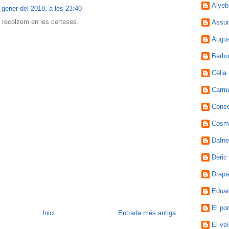
Alyeb
 gener del 2018, a les 23:40
 recolzem en les certeses.
Assu
Augus
Barbol
Cèlia
Carm
Conso
Cosm
Dafne
Deric
Drapa
Edua
El po
Inici
Entrada més antiga
El veí