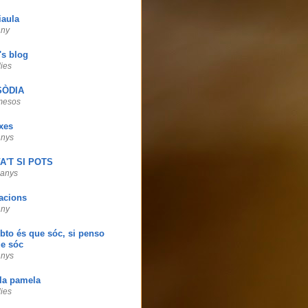
iaula
any
's blog
dies
SÒDIA
mesos
xes
anys
A'T SI POTS
 anys
acions
any
bto és que sóc, si penso
ue sóc
anys
la pamela
dies