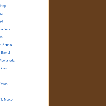
elang
nar
24
a Sara
ra
a Bonals
 Barriel
Abellaneda
 Guasch
a
 Dorca
 T. Marcel