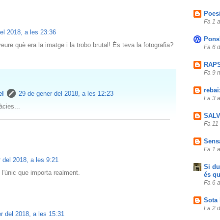
Poes
Fa 1 
el 2018, a les 23:36
Pons
eure què era la imatge i la trobo brutal! És teva la fotografia?
Fa 6 
RAP
Fa 9 
rebai
el
29 de gener del 2018, a les 12:23
Fa 3 
àcies...
SALV
Fa 11
Sens
Fa 1 
 del 2018, a les 9:21
Si du
l'únic que importa realment.
és q
Fa 6 
Sota 
Fa 2 
r del 2018, a les 15:31