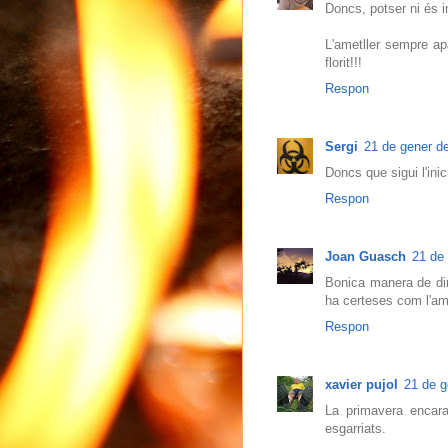
Doncs, potser ni és i
L'ametller sempre apa
florit!!!
Respon
Sergi
21 de gener de
Doncs que sigui l'ini
Respon
Joan Guasch
21 de 
Bonica manera de dir
ha certeses com l'ame
Respon
xavier pujol
21 de g
La primavera encara
esgarriats.