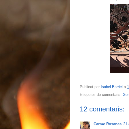
Publicat per
Isabel Barriel
a
1
Etiquetes de comentaris:
Gen
12 comentaris:
Carme Rosanas
21 